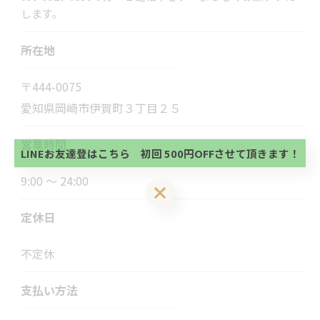
します。
所在地
当サロンの公式LINE@にお友達登録頂いたお客様は
〒444-0075
初回 500円OFFさせて頂きます。 既に 追加済の
愛知県岡崎市伊賀町３丁目２５
方、不必要な方 お手数ですが、✖印でお閉じ下さ
当サロンの公式LINE@にお友達登録頂いたお客様は
い。
初回 500円OFFさせて頂きます。 既に 追加済の
営業時間
方、不必要な方 お手数ですが、✖印でお閉じ下さ
LINEお友達登はこちら 初回 500円OFFさせて頂きます！
い。
9:00 ～ 24:00
LINEお友達登はこちら 初回 500円OFFさせて頂きます！
定休日
不定休
支払い方法