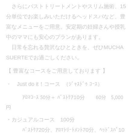
さらにバストトリートメントやスリム施術、15
分単位でお楽しみいただけるヘッドスパなど、豊
富なメニューをご用意。安定期の妊婦さんや授乳
中のママにも安心のプランがあります。
日常を忘れる贅沢なひとときを、ぜひMUCHA
SUERTEでお過ごしください。
【 豊富なコースをご用意しております 】
・ Just do it！コース （ｼﾞｬｽﾄﾞｩ ｺｰｽ）
50分
60分 5,000
ｱﾛﾏｺｰｽ
＋ ﾊﾞｽﾄｹｱ10分
円
・カジュアルコース 100分
ﾊﾞｽﾄｹｱ20分、ｱﾛﾏﾄﾘｰﾄﾒﾝﾄ70分、ﾍｯﾄﾞｽﾊﾟ10