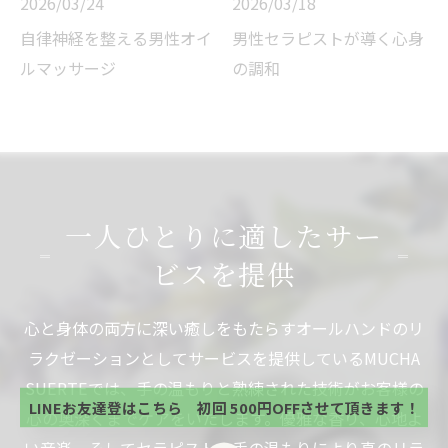
2026/03/24
2026/03/18
自律神経を整える男性オイ
男性セラピストが導く心身
ルマッサージ
の調和
一人ひとりに適したサー
ビスを提供
当サロンの公式LINE@にお友達登録頂いたお客様は
心と身体の両方に深い癒しをもたらすオールハンドのリ
初回 500円OFFさせて頂きます。 既に 追加済の
方、不必要な方 お手数ですが、✖印でお閉じ下さ
ラクゼーションとしてサービスを提供しているMUCHA
当サロンの公式LINE@にお友達登録頂いたお客様は
い。
初回 500円OFFさせて頂きます。 既に 追加済の
SUERTEでは、手の温もりと熟練された技術がお客様の
方、不必要な方 お手数ですが、✖印でお閉じ下さ
LINEお友達登はこちら 初回 500円OFFさせて頂きます！
心の奥深くまでケアをいたします。優雅な香り、心地よ
い。