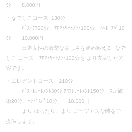
分 8,000円
・なでしこコース 130分
ﾊﾞｽﾄｹｱ20分、ｱﾛﾏﾄﾘｰﾄﾒﾝﾄ100分、ﾍｯﾄﾞｽﾊﾟ10
分 10,000円
日本女性の清楚な美しさを褒め称える なで
しこ コース ｱﾛﾏﾄﾘｰﾄﾒﾝﾄ120分を より充実した内
容です。
・エレガントコース 210分
ﾊﾞｽﾄﾄﾘｰﾄﾒﾝﾄ30分.ｱﾛﾏﾄﾘｰﾄﾒﾝﾄ150分、ｽﾘﾑ施
術20分、ﾍｯﾄﾞｽﾊﾟ10分 18,000円
より ゆったり、より ゴージャスな時をご
提供します。