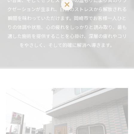
い音楽、そしてセラピストの手の温もりにより真のリラ
LINEお友達登はこちら 初回 500円OFFさせて頂きます！
クゼーションが生まれ、日常のストレスから解放される
瞬間を味わっていただけます。岡崎市でお客様一人ひと
りの体調や状態、心の疲れをしっかりと読み取り、最も
適した施術を提供することを心掛け、深層の疲れやコリ
をやさしく、そして的確に解消へ導きます。