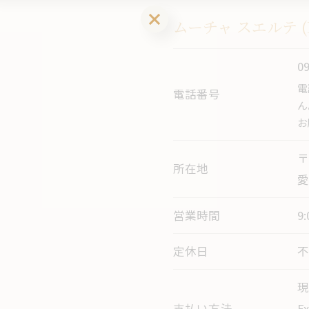
LINEお友達登はこちら 初回 500円OFFさせて頂きます！
ムーチャ スエルテ (M
0
電
電話番号
ん
お
〒
所在地
営業時間
9
定休日
現
支払い方法
E