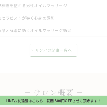
律神経を整える男性オイルマッサージ
性セラピストが導く心身の調和
の冷え解消に効くオイルマッサージ効果
リンパの記事一覧へ
当サロンの公式LINE@にお友達登録頂いたお客様は
初回 500円OFFさせて頂きます。 既に 追加済の
サロン概要
当サロンの公式LINE@にお友達登録頂いたお客様は
方、不必要な方 お手数ですが、✖印でお閉じ下さい。
初回 500円OFFさせて頂きます。 既に 追加済の
LINEお友達登はこちら 初回 500円OFFさせて頂きます！
SALON
方、不必要な方 お手数ですが、✖印でお閉じ下さい。