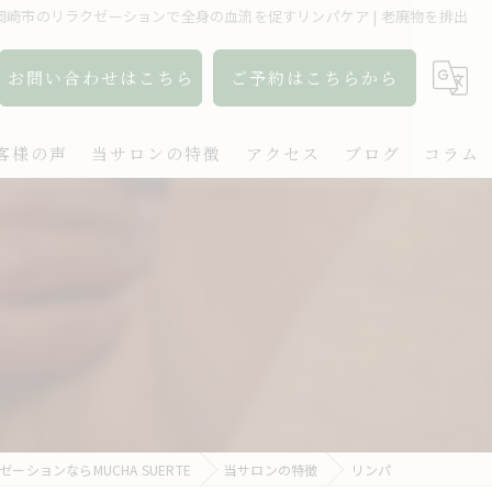
岡崎市のリラクゼーションで全身の血流を促すリンパケア | 老廃物を排出
お問い合わせはこちら
ご予約はこちらから
客様の声
当サロンの特徴
アクセス
ブログ
コラム
アロマ
リンパ
ボディケア
肩こり
出張
ションならMUCHA SUERTE
当サロンの特徴
リンパ