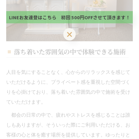
当サロンの公式LINE@にお友達登録頂いたお客様は
い。
初回 500円OFFさせて頂きます。 既に 追加済の
方、不必要な方 お手数ですが、✖印でお閉じ下さ
LINEお友達登はこちら 初回 500円OFFさせて頂きます！
い。
LINEお友達登はこちら 初回 500円OFFさせて頂きます！
落ち着いた雰囲気の中で体験できる施術
人目を気にすることなく、心からのリラックスを感じて
いただけるように、プライベート感を重視した空間づく
りを心掛けており、落ち着いた雰囲気の中で施術を受け
ていただけます。
都会の日常の中で、疲れやストレスを感じることは誰
しもありますが、そういった際にご利用いただける、お
客様の心と体を癒す場所を提供しています。ゆったりと