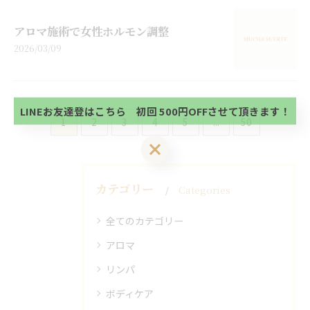
アロマ施術で女性ホルモン調整
当サロンの公式LINE@にお友達登録頂いたお客様は
2026/03/09
初回 500円OFFさせて頂きます。 既に 追加済の
方、不必要な方 お手数ですが、✖印でお閉じ下さ
当サロンの公式LINE@にお友達登録頂いたお客様は
い。
初回 500円OFFさせて頂きます。 既に 追加済の
方、不必要な方 お手数ですが、✖印でお閉じ下さ
LINEお友達登はこちら 初回 500円OFFさせて頂きます！
い。
1
2
3
4
5
...
50
LINEお友達登はこちら 初回 500円OFFさせて頂きます！
カテゴリー
Categories
全てのカテゴリー
アロマ
リンパ
ボディケア