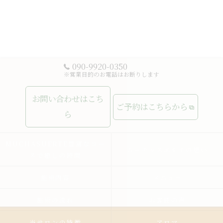
090-9920-0350
※営業目的のお電話はお断りします
お問い合わせはこち
ご予約はこちらから
ら
MUCHASUERTE豊富なコー
ムーチャスエルテの想い
スで癒しの時間
施術内容
メニュー
施術の流れ
お客様の声
当サロンの特徴
アロマ