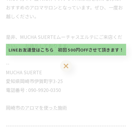
おすすめのアロマサロンとなっています。ぜひ、一度お
越しください。
当サロンの公式LINE@にお友達登録頂いたお客様は
初回 500円OFFさせて頂きます。 既に 追加済の
方、不必要な方 お手数ですが、✖印でお閉じ下さ
当サロンの公式LINE@にお友達登録頂いたお客様は
是非、MUCHA SUERTEムーチャスエルテにご来店くだ
い。
初回 500円OFFさせて頂きます。 既に 追加済の
さい。 お待ちしております。
方、不必要な方 お手数ですが、✖印でお閉じ下さ
LINEお友達登はこちら 初回 500円OFFさせて頂きます！
い。
--------------------------------------------------------------------
--
LINEお友達登はこちら 初回 500円OFFさせて頂きます！
MUCHA SUERTE
愛知県岡崎市伊賀町字3-25
電話番号 :
090-9920-0350
岡崎市のアロマを使った施術
--------------------------------------------------------------------