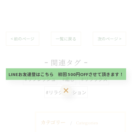
< 前のページ
一覧に戻る
次のページ >
当サロンの公式LINE@にお友達登録頂いたお客様は
初回 500円OFFさせて頂きます。 既に 追加済の
方、不必要な方 お手数ですが、✖印でお閉じ下さ
関連タグ
当サロンの公式LINE@にお友達登録頂いたお客様は
い。
初回 500円OFFさせて頂きます。 既に 追加済の
方、不必要な方 お手数ですが、✖印でお閉じ下さ
LINEお友達登はこちら 初回 500円OFFさせて頂きます！
い。
#リフレッシュ
#癒し
#リラックス
LINEお友達登はこちら 初回 500円OFFさせて頂きます！
#リラクゼーション
カテゴリー
Categories