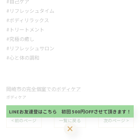
#自己ケア
#リフレッシュタイム
#ボディリラックス
#トリートメント
#究極の癒し
#リフレッシュサロン
#心と体の調和
当サロンの公式LINE@にお友達登録頂いたお客様は
初回 500円OFFさせて頂きます。 既に 追加済の
岡崎市の完全個室でのボディケア
方、不必要な方 お手数ですが、✖印でお閉じ下さ
当サロンの公式LINE@にお友達登録頂いたお客様は
ボディケア
い。
初回 500円OFFさせて頂きます。 既に 追加済の
方、不必要な方 お手数ですが、✖印でお閉じ下さ
LINEお友達登はこちら 初回 500円OFFさせて頂きます！
い。
< 前のページ
一覧に戻る
次のページ >
LINEお友達登はこちら 初回 500円OFFさせて頂きます！