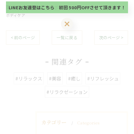
方、不必要な方 お手数ですが、✖印でお閉じ下さ
岡崎市の完全個室でのボディケア
LINEお友達登はこちら 初回 500円OFFさせて頂きます！
い。
ボディケア
LINEお友達登はこちら 初回 500円OFFさせて頂きます！
< 前のページ
一覧に戻る
次のページ >
関連タグ
#リラックス
#美容
#癒し
#リフレッシュ
#リラクゼーション
カテゴリー
Categories