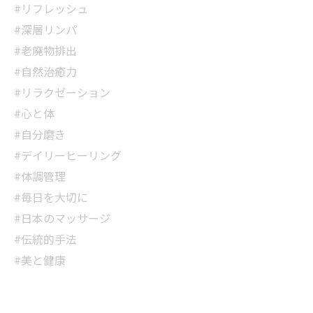
#リフレッシュ
#深層リンパ
#老廃物排出
#自然治癒力
#リラクゼーション
#心と体
#自分磨き
#デイリーヒーリング
#体調管理
#毎日を大切に
#日本のマッサージ
#伝統的手法
#美と健康
当サロンの公式LINE@にお友達登録頂いたお客様は
初回 500円OFFさせて頂きます。 既に 追加済の
方、不必要な方 お手数ですが、✖印でお閉じ下さ
当サロンの公式LINE@にお友達登録頂いたお客様は
い。
初回 500円OFFさせて頂きます。 既に 追加済の