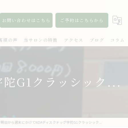
お問い合わせはこちら
ご予約はこちらから
客様の声
当サロンの特徴
アクセス
ブログ
コラム
アロマ
リンパ
G1クラッシック...
ボディケア
肩こり
出張
明日から週末にかけてNDAディスクドッグ宇陀G1クラッシック...