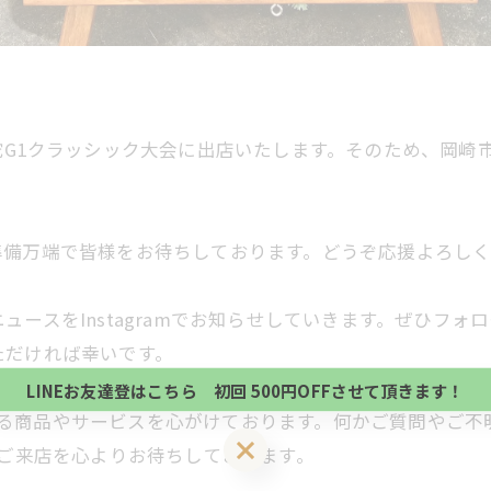
陀G1クラッシック大会に出店いたします。そのため、岡崎
準備万端で皆様をお待ちしております。どうぞ応援よろしく
当サロンの公式LINE@にお友達登録頂いたお客様は
ースをInstagramでお知らせしていきます。ぜひフ
初回 500円OFFさせて頂きます。 既に 追加済の
当サロンの公式LINE@にお友達登録頂いたお客様は
方、不必要な方 お手数ですが、✖印でお閉じ下さい。
ただければ幸いです。
初回 500円OFFさせて頂きます。 既に 追加済の
LINEお友達登はこちら 初回 500円OFFさせて頂きます！
方、不必要な方 お手数ですが、✖印でお閉じ下さい。
ただける商品やサービスを心がけております。何かご質問や
LINEお友達登はこちら 初回 500円OFFさせて頂きます！
皆様のご来店を心よりお待ちしております。