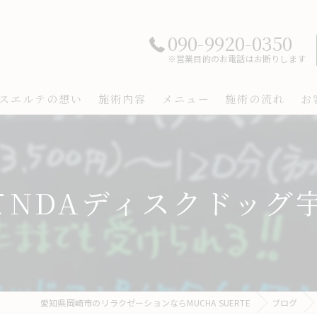
090-9920-0350
※営業目的のお電話はお断りします
スエルテの想い
施術内容
メニュー
施術の流れ
お
NDAディスクドッグ宇陀
愛知県岡崎市のリラクゼーションならMUCHA SUERTE
ブログ