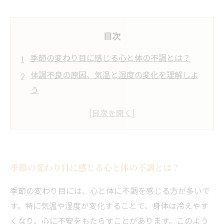
目次
季節の変わり目に感じる心と体の不調とは？
体調不良の原因、気温と湿度の変化を理解しよ
う
自分自身を見つめ直す時期、心地良い状態を保
つために
身体の冷えを防ぎ、心もリセットするリラック
ス法とは
季節の変わり目に感じる心と体の不調とは？
簡単に実践できるエクササイズで心と体を調和
させる
季節の変わり目には、心と体に不調を感じる方が多いで
心と体の調和がもたらす効果、リフレッシュの
す。特に気温や湿度が変化することで、身体は冷えやす
重要性
くなり、心に不安をもたらすことがあります。このよう