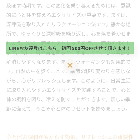
及ぼす時期です。この変化を乗り越えるためには、意識
的に心と体を整えるエクササイズが重要です。まずは、
当サロンの公式LINE@にお友達登録頂いたお客様は
深呼吸を取り入れたリラクゼーション法です。静かな場
初回 500円OFFさせて頂きます。 既に 追加済の
方、不必要な方 お手数ですが、✖印でお閉じ下さ
所で、ゆっくりと深呼吸を繰り返し、心を落ち着かせま
当サロンの公式LINE@にお友達登録頂いたお客様は
い。
初回 500円OFFさせて頂きます。 既に 追加済の
しょう。次に、簡単なストレッチを行い、筋肉をほぐし
方、不必要な方 お手数ですが、✖印でお閉じ下さ
LINEお友達登はこちら 初回 500円OFFさせて頂きます！
ます。特に、肩や首を柔らかくすることで、心の緊張を
い。
解消しやすくなります。また、ウォーキングも効果的で
LINEお友達登はこちら 初回 500円OFFさせて頂きます！
す。自然の中を歩くことで、季節の移り変わりを感じな
がら、心がリフレッシュします。このように、日常生活
に取り入れやすいエクササイズを実践することで、心と
体の調和を図り、冷えを防ぐことができます。新しい季
節に備えて、今こそ心と体のリセットを始めましょう。
心と体の調和がもたらす効果、リフレッシュの重要性