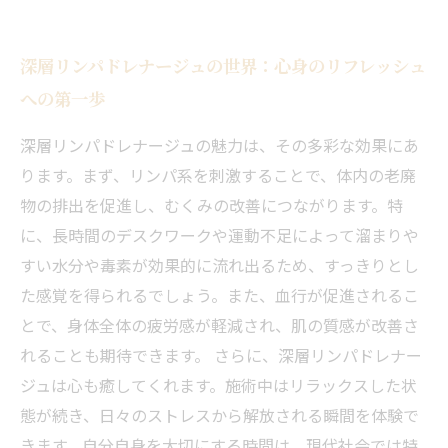
効果
血行促進とリラクゼーション：深層リンパドレ
深層リンパドレナージュの世界：心身のリフレッシュ
ナージュの多彩な魅力
への第一歩
現代のストレス社会における深層リンパドレナ
ージュの重要性
深層リンパドレナージュの魅力は、その多彩な効果にあ
自分を大切にする時間：深層リンパドレナージ
ります。まず、リンパ系を刺激することで、体内の老廃
ュがもたらす心地よさ
物の排出を促進し、むくみの改善につながります。特
に、長時間のデスクワークや運動不足によって溜まりや
すい水分や毒素が効果的に流れ出るため、すっきりとし
た感覚を得られるでしょう。また、血行が促進されるこ
とで、身体全体の疲労感が軽減され、肌の質感が改善さ
れることも期待できます。 さらに、深層リンパドレナー
ジュは心も癒してくれます。施術中はリラックスした状
態が続き、日々のストレスから解放される瞬間を体験で
きます。自分自身を大切にする時間は、現代社会では特