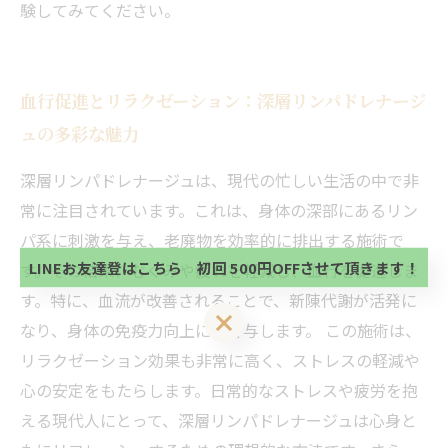
験してみてください。
血行促進とリラクゼーション：深層リンパドレナージ
ュの多彩な魅力
当サロンの公式LINE@にお友達登録頂いたお客様は
深層リンパドレナージュは、現代の忙しい生活の中で非
初回 500円OFFさせて頂きます。 既に 追加済の
常に注目されています。これは、身体の深部にあるリン
方、不必要な方 お手数ですが、✖印でお閉じ下さ
当サロンの公式LINE@にお友達登録頂いたお客様は
い。
パ系に刺激を与え、老廃物を効率的に排出する施術で
初回 500円OFFさせて頂きます。 既に 追加済の
方、不必要な方 お手数ですが、✖印でお閉じ下さ
LINEお友達登はこちら 初回 500円OFFさせて頂きます！
す。その結果、むくみや疲れを軽減し、血行を促進しま
い。
す。特に、血流が改善されることで、新陳代謝が活発に
LINEお友達登はこちら 初回 500円OFFさせて頂きます！
なり、身体の免疫力向上にも寄与します。 この施術は、
リラクゼーション効果も非常に高く、ストレスの軽減や
心の安定をもたらします。日常的なストレスや疲労を抱
える現代人にとって、深層リンパドレナージュは心身と