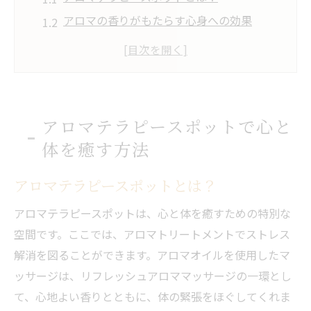
アロマの香りがもたらす心身への効果
リラクゼーションスペースの選び方
アロマオイルの選び方とその効能
プロによるアロマトリートメントの流れ
アロマテラピーで健康を維持する方法
アロマテラピースポットで心と
リフレッシュアロママッサージでストレス軽減
体を癒す方法
リフレッシュアロママッサージの特徴
アロマテラピースポットとは？
ストレス解消に効果的なアロマオイル
マッサージの効果を最大化する方法
アロマテラピースポットは、心と体を癒すための特別な
心地よい空間でのマッサージ体験
空間です。ここでは、アロマトリートメントでストレス
解消を図ることができます。アロマオイルを使用したマ
プロフェッショナルによる施術の魅力
ッサージは、リフレッシュアロママッサージの一環とし
継続的に通うことで得られるメリット
て、心地よい香りとともに、体の緊張をほぐしてくれま
日常の疲れをアロマトリートメントで解決