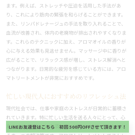
ます。例えば、ストレッチや圧迫を活用した手法があ
り、これにより筋肉の緊張を和らげることができます。
また、リンパドレナージュの手法を取り入れることで、
血流が改善され、体内の老廃物が排出されやすくなりま
す。これらのテクニックに加え、アロマオイルの香りが
心に与える効果も見逃せません。マッサージ中に香りが
広がることで、リラックス感が増し、ストレス解消へと
つながります。日常的な疲労を感じている方には、アロ
マトリートメントが非常におすすめです。
忙しい現代人におすすめのリフレッシュ法
当サロンの公式LINE@にお友達登録頂いたお客様は
初回 500円OFFさせて頂きます。 既に 追加済の
現代社会では、仕事や家庭のストレスが日常的に蓄積さ
方、不必要な方 お手数ですが、✖印でお閉じ下さ
当サロンの公式LINE@にお友達登録頂いたお客様は
い。
れていきます。特に忙しい生活を送る人々にとって、心
初回 500円OFFさせて頂きます。 既に 追加済の
方、不必要な方 お手数ですが、✖印でお閉じ下さ
身のリフレッシュは必須です。アロマトリートメントは
LINEお友達登はこちら 初回 500円OFFさせて頂きます！
い。