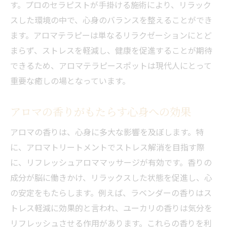
す。プロのセラピストが手掛ける施術により、リラック
アロマトリートメントの基本とは？
スした環境の中で、心身のバランスを整えることができ
日常疲労に効果的なマッサージテクニック
ます。アロマテラピーは単なるリラクゼーションにとど
忙しい現代人におすすめのリフレッシュ法
まらず、ストレスを軽減し、健康を促進することが期待
癒しの時間を確保するためのヒント
できるため、アロマテラピースポットは現代人にとって
重要な癒しの場となっています。
疲労回復に効くアロマブレンドの紹介
アロマトリートメントの持続効果
アロマの香りがもたらす心身への効果
心地よい香りと専門技術で心身をリラックス
アロマの香りは、心身に多大な影響を及ぼします。特
プロの技術で心身をリセット
に、アロマトリートメントでストレス解消を目指す際
アロマの香りがもたらすリラックス効果
に、リフレッシュアロママッサージが有効です。香りの
スペシャリストによるカスタマイズトリー
成分が脳に働きかけ、リラックスした状態を促進し、心
トメント
の安定をもたらします。例えば、ラベンダーの香りはス
香りの選び方と心身への影響
トレス軽減に効果的と言われ、ユーカリの香りは気分を
リラックス空間の作り方
リフレッシュさせる作用があります。これらの香りを利