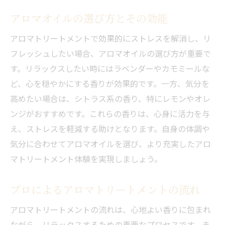
アロマテラピースポットの選び方
アロマオイルの選び方とその効能
アロマが心身にもたらす多様な効能
アロマトリートメントで効果的にストレスを解消し、リ
訪れる価値のあるアロマテラピースポット
フレッシュしたい場合、アロマオイルの選び方が重要で
アロマテラピーの未来展望
す。リラックスしたい時にはラベンダーやカモミールな
心と体のバランスをアロマで整える秘訣
ど、心を穏やかにする香りが効果的です。一方、気分を
高めたい場合は、シトラス系の香り、特にレモンやオレ
アロマで心身を整える重要性
ンジがおすすめです。これらの香りは、心身に活力を与
アロマテラピーを日常に取り入れる方法
え、ストレスを軽減する助けとなります。自身の体調や
体調に合わせたアロマオイルの選び方
気分に合わせてアロマオイルを選び、より充実したアロ
心の健康を保つためのアロマ活用法
マトリートメント体験を実現しましょう。
自宅で簡単にできるアロマバランス法
アロマとメンタルヘルスの関係
プロによるアロマトリートメントの流れ
日常から解放される至福のアロマ体験
アロマトリートメントの流れは、心地よい香りに包まれ
自分へのご褒美としてのアロマテラピー
ながら、リラックスするための重要なプロセスです。ま