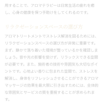
ストレス軽減に役立つ日常のアロマ活用法
用することで、アロマテラピーは日常生活の疲れを癒
アロマトリートメントで得られるリフレッシュ
し、心身の健康を保つ手助けをしてくれるのです。
効果
リラクゼーションスペースの選び方
アロマトリートメントのリフレッシュ効果
とは？
アロマトリートメントでストレス解消を図るためには、
心身に安らぎを与える施術の具体例
リラクゼーションスペースの選び方が非常に重要です。
リフレッシュ効果を高めるアロマオイル
まず、静かで落ち着いた環境が整っているかを確認しま
しょう。音や光の影響を受けず、リラックスできる空間
日常生活に活かすアロマテクニック
が必要です。また、施術者の技術や雰囲気も大切なポイ
アロマトリートメントを受ける頻度の目安
ントです。心地よい香りに包まれた空間で、ストレスを
簡単にできるセルフアロマテラピー
解消し、身体をリフレッシュさせることができるアロマ
アロマテラピースポットの魅力とその効能
マッサージの効果を最大限に引き出すためには、全体的
アロマテラピーの歴史と背景
な雰囲気とサービスの質を重視することが求められま
現代のライフスタイルに合わせたアロマ活
す。
用