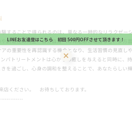
当サロンの公式LINE@にお友達登録頂いたお客様は
福
初回 500円OFFさせて頂きます。 既に 追加済の
当サロンの公式LINE@にお友達登録頂いたお客様は
方、不必要な方 お手数ですが、✖印でお閉じ下さい。
体験することで得られるのは、単なる一時的なリラクゼー
初回 500円OFFさせて頂きます。 既に 追加済の
LINEお友達登はこちら 初回 500円OFFさせて頂きます！
力や創造性の向上、自分自身への肯定感の増加など、多方
方、不必要な方 お手数ですが、✖印でお閉じ下さい。
ケアの重要性を再認識する機会となり、生活習慣の見直し
LINEお友達登はこちら 初回 500円OFFさせて頂きます！
リンパトリートメントは心からの癒しを与えると同時に、
ときを過ごし、心身の調和を整えることで、あなたらしい
にご来店ください。 お待ちしております。
-------------