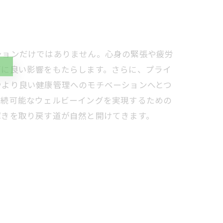
ションだけではありません。心身の緊張や疲労
面に良い影響をもたらします。さらに、プライ
やより良い健康管理へのモチベーションへとつ
持続可能なウェルビーイングを実現するための
輝きを取り戻す道が自然と開けてきます。