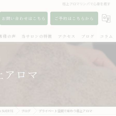
極上アロマリンパで心身を癒す
お問い合わせはこちら
ご予約はこちらから
客様の声
当サロンの特徴
アクセス
ブログ
コラム
アロマ
リンパ
上アロマ
ボディケア
肩こり
出張
SUERTE
ブログ
プライベート空間で味わう極上アロマ