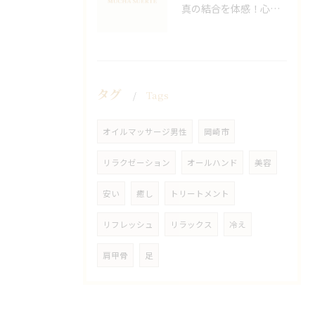
真の結合を体感！心身ともにリラックスする空間
タグ
Tags
オイルマッサージ男性
岡崎市
リラクゼーション
オールハンド
美容
安い
癒し
トリートメント
リフレッシュ
リラックス
冷え
肩甲骨
足