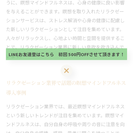
うに、瞑想マインドフルネスは、心身の健康に良い影響
を与えることができます。瞑想を取り入れたリラクゼー
ションサービスは、ストレス解消や心身の健康に配慮し
当サロンの公式LINE@にお友達登録頂いたお客様は
た新しいリラクゼーションとして注目を集めています。
初回 500円OFFさせて頂きます。 既に 追加済の
人々がリラックスし、心地よい時間と空間を提供するこ
方、不必要な方 お手数ですが、✖印でお閉じ下さ
当サロンの公式LINE@にお友達登録頂いたお客様は
い。
とで、リラクゼーション業界に新しい息吹を吹き込んで
初回 500円OFFさせて頂きます。 既に 追加済の
方、不必要な方 お手数ですが、✖印でお閉じ下さ
LINEお友達登はこちら 初回 500円OFFさせて頂きます！
います。
い。
LINEお友達登はこちら 初回 500円OFFさせて頂きます！
リラクゼーション業界で話題の瞑想マインドフルネス
導入事例
リラクゼーション業界では、最近瞑想マインドフルネス
という新しいトレンドが注目を集めています。瞑想マイ
ンドフルネスは、自分自身の呼吸や周りの音に注意を向