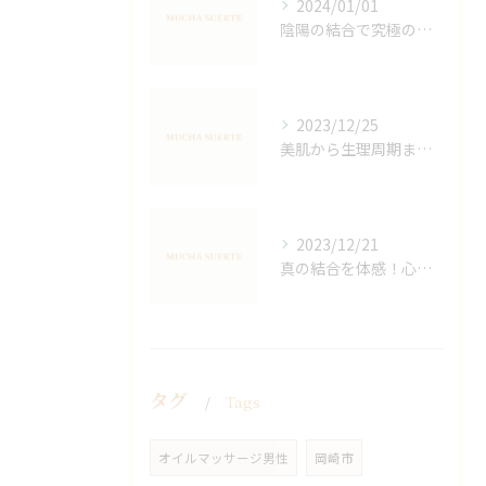
2024/01/01
陰陽の結合で究極の癒し！オイルマッサージの魅力と効果
2023/12/25
美肌から生理周期まで！女性ホルモン促進でホルモン活性化＆分泌促進
2023/12/21
真の結合を体感！心身ともにリラックスする空間
タグ
Tags
オイルマッサージ男性
岡崎市