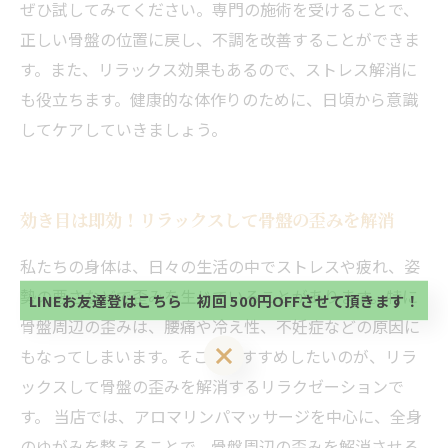
ぜひ試してみてください。専門の施術を受けることで、
正しい骨盤の位置に戻し、不調を改善することができま
す。また、リラックス効果もあるので、ストレス解消に
も役立ちます。健康的な体作りのために、日頃から意識
してケアしていきましょう。
当サロンの公式LINE@にお友達登録頂いたお客様は
効き目は即効！リラックスして骨盤の歪みを解消
初回 500円OFFさせて頂きます。 既に 追加済の
方、不必要な方 お手数ですが、✖印でお閉じ下さ
当サロンの公式LINE@にお友達登録頂いたお客様は
私たちの身体は、日々の生活の中でストレスや疲れ、姿
い。
初回 500円OFFさせて頂きます。 既に 追加済の
勢の悪さなどで歪みを生じていることがあります。特に
方、不必要な方 お手数ですが、✖印でお閉じ下さ
LINEお友達登はこちら 初回 500円OFFさせて頂きます！
い。
骨盤周辺の歪みは、腰痛や冷え性、不妊症などの原因に
LINEお友達登はこちら 初回 500円OFFさせて頂きます！
もなってしまいます。そこでおすすめしたいのが、リラ
ックスして骨盤の歪みを解消するリラクゼーションで
す。 当店では、アロマリンパマッサージを中心に、全身
のゆがみを整えることで、骨盤周辺の歪みを解消させる