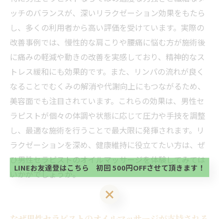
ッチのバランスが、深いリラクゼーション効果をもたら
し、多くの利用者から高い評価を受けています。実際の
改善事例では、慢性的な肩こりや腰痛に悩む方が施術後
に痛みの軽減や動きの改善を実感しており、精神的なス
トレス緩和にも効果的です。また、リンパの流れが良く
なることでむくみの解消や代謝向上にもつながるため、
美容面でも注目されています。これらの効果は、男性セ
ラピストが個々の体調や状態に応じて圧力や手技を調整
当サロンの公式LINE@にお友達登録頂いたお客様は
し、最適な施術を行うことで最大限に発揮されます。リ
初回 500円OFFさせて頂きます。 既に 追加済の
方、不必要な方 お手数ですが、✖印でお閉じ下さ
ラクゼーションを深め、健康維持に役立てたい方は、ぜ
当サロンの公式LINE@にお友達登録頂いたお客様は
い。
初回 500円OFFさせて頂きます。 既に 追加済の
ひ男性セラピストのオイルマッサージを体験してみては
方、不必要な方 お手数ですが、✖印でお閉じ下さ
LINEお友達登はこちら 初回 500円OFFさせて頂きます！
いかがでしょうか。
い。
LINEお友達登はこちら 初回 500円OFFさせて頂きます！
なぜ男性セラピストのオイルマッサージが支持される