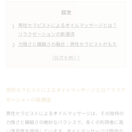
目次
男性セラピストによるオイルマッサージとは？
リラクゼーションの新潮流
力強さと繊細さの融合：男性セラピストがもた
らすオイルマッサージの効果
筋肉の緊張を和らげる秘密：オイルマッサージ
がもたらす体の変化
血行促進とリンパの流れ改善で実感する心身の
男性セラピストによるオイルマッサージとは？リラク
リフレッシュ
ゼーションの新潮流
実際の改善事例から学ぶ、男性セラピストのオ
イルマッサージの効果的な施術とは？
男性セラピストによるオイルマッサージは、その独特の
なぜ男性セラピストのオイルマッサージが支持
力強さと繊細さの絶妙なバランスで、多くの利用者に高
されるのか？利用者の声から探る魅力
い満足度を提供しています。オイルマッサージは筋肉の