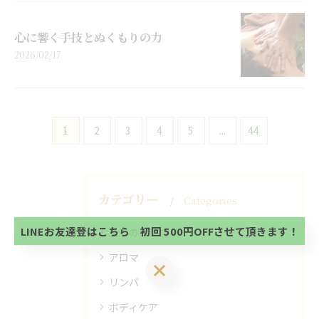
心に響く手技とぬくもりの力
2026/02/17
1
2
3
4
5
...
44
当サロンの公式LINE@にお友達登録頂いたお客様は
初回 500円OFFさせて頂きます。 既に 追加済の
方、不必要な方 お手数ですが、✖印でお閉じ下さ
カテゴリー
当サロンの公式LINE@にお友達登録頂いたお客様は
Categories
い。
初回 500円OFFさせて頂きます。 既に 追加済の
方、不必要な方 お手数ですが、✖印でお閉じ下さ
LINEお友達登はこちら 初回 500円OFFさせて頂きます！
全てのカテゴリー
い。
アロマ
LINEお友達登はこちら 初回 500円OFFさせて頂きます！
リンパ
ボディケア