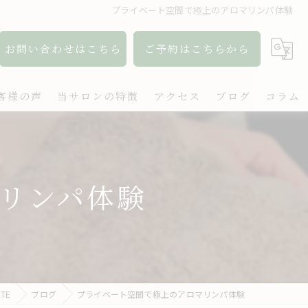
プライベート空間で極上のアロマリンパ体験
お問い合わせはこちら
ご予約はこちらから
客様の声
当サロンの特徴
アクセス
ブログ
コラム
アロマ
リンパ
リンパ体験
ボディケア
肩こり
出張
TE
ブログ
プライベート空間で極上のアロマリンパ体験