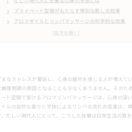
忙しい現代人に必要な心身の休息とは
プライベート空間がもたらす特別な癒しの効果
アロマオイルとリンパマッサージの科学的な効果
理想的なアロマリンパサロンの選び方
アロマリンパマッサージで得られる日常への変化
ざまなストレスが蔓延し、心身の疲労を感じる人が増えて
な健康問題の原因となることも少なくありません。そのた
ベート空間で受けるアロマリンパマッサージは、心身の深
オイルの自然な香りと手技によるリンパの流れの促進は、
す。忙しい現代人にとって、こうした体験は日常生活の質