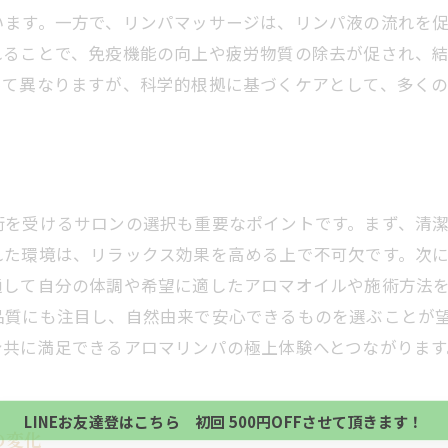
います。一方で、リンパマッサージは、リンパ液の流れを
れることで、免疫機能の向上や疲労物質の除去が促され、
って異なりますが、科学的根拠に基づくケアとして、多く
術を受けるサロンの選択も重要なポイントです。まず、清
れた環境は、リラックス効果を高める上で不可欠です。次
通して自分の体調や希望に適したアロマオイルや施術方法
品質にも注目し、自然由来で安心できるものを選ぶことが
当サロンの公式LINE@にお友達登録頂いたお客様は
身共に満足できるアロマリンパの極上体験へとつながります
初回 500円OFFさせて頂きます。 既に 追加済の
当サロンの公式LINE@にお友達登録頂いたお客様は
方、不必要な方 お手数ですが、✖印でお閉じ下さい。
初回 500円OFFさせて頂きます。 既に 追加済の
LINEお友達登はこちら 初回 500円OFFさせて頂きます！
方、不必要な方 お手数ですが、✖印でお閉じ下さい。
の変化