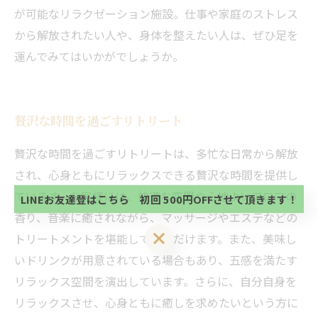
が可能なリラクゼーション施設。仕事や家庭のストレス
から解放されたい人や、身体を整えたい人は、ぜひ足を
運んでみてはいかがでしょうか。
贅沢な時間を過ごすリトリート
当サロンの公式LINE@にお友達登録頂いたお客様は
初回 500円OFFさせて頂きます。 既に 追加済の
贅沢な時間を過ごすリトリートは、多忙な日常から解放
方、不必要な方 お手数ですが、✖印でお閉じ下さ
当サロンの公式LINE@にお友達登録頂いたお客様は
され、心身ともにリラックスできる贅沢な時間を提供し
い。
初回 500円OFFさせて頂きます。 既に 追加済の
ています。お客様には、快適な空間や心地よいアロマの
方、不必要な方 お手数ですが、✖印でお閉じ下さ
LINEお友達登はこちら 初回 500円OFFさせて頂きます！
い。
香り、音楽に癒されながら、マッサージやエステなどの
LINEお友達登はこちら 初回 500円OFFさせて頂きます！
トリートメントを堪能していただけます。また、美味し
いドリンクが用意されている場合もあり、五感を満たす
リラックス空間を演出しています。さらに、自分自身を
リラックスさせ、心身ともに癒しを求めたいという方に