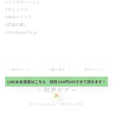
#リラクゼーション
#デトックス
#体のバランス
#究極の癒し
#muchasuerte.jp
当サロンの公式LINE@にお友達登録頂いたお客様は
初回 500円OFFさせて頂きます。 既に 追加済の
方、不必要な方 お手数ですが、✖印でお閉じ下さ
< 前のページ
一覧に戻る
次のページ >
当サロンの公式LINE@にお友達登録頂いたお客様は
い。
初回 500円OFFさせて頂きます。 既に 追加済の
方、不必要な方 お手数ですが、✖印でお閉じ下さ
LINEお友達登はこちら 初回 500円OFFさせて頂きます！
い。
関連タグ
LINEお友達登はこちら 初回 500円OFFさせて頂きます！
#リフレッシュ
#リラックス