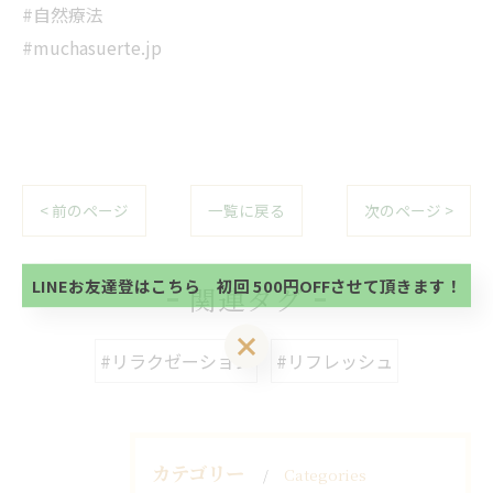
#自然療法
#muchasuerte.jp
当サロンの公式LINE@にお友達登録頂いたお客様は
初回 500円OFFさせて頂きます。 既に 追加済の
< 前のページ
一覧に戻る
次のページ >
方、不必要な方 お手数ですが、✖印でお閉じ下さ
当サロンの公式LINE@にお友達登録頂いたお客様は
い。
初回 500円OFFさせて頂きます。 既に 追加済の
方、不必要な方 お手数ですが、✖印でお閉じ下さ
LINEお友達登はこちら 初回 500円OFFさせて頂きます！
関連タグ
い。
LINEお友達登はこちら 初回 500円OFFさせて頂きます！
#リラクゼーション
#リフレッシュ
カテゴリー
Categories