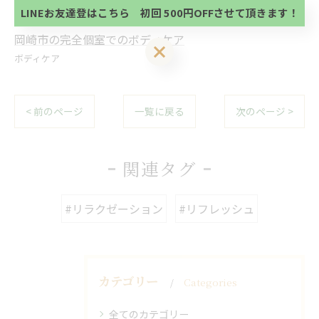
方、不必要な方 お手数ですが、✖印でお閉じ下さ
LINEお友達登はこちら 初回 500円OFFさせて頂きます！
い。
岡崎市の完全個室でのボディケア
LINEお友達登はこちら 初回 500円OFFさせて頂きます！
ボディケア
< 前のページ
一覧に戻る
次のページ >
関連タグ
#リラクゼーション
#リフレッシュ
カテゴリー
Categories
全てのカテゴリー