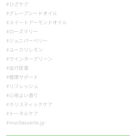
#ひざケア
#グレープシードオイル
#スイートアーモンドオイル
#ローズマリー
#ジュニパーベリー
#ユーカリレモン
#ウインターグリーン
#血行促進
#健康サポート
#リフレッシュ
#心地よい香り
#ホリスティックケア
当サロンの公式LINE@にお友達登録頂いたお客様は
#トータルケア
初回 500円OFFさせて頂きます。 既に 追加済の
#muchasuerte.jp
方、不必要な方 お手数ですが、✖印でお閉じ下さ
当サロンの公式LINE@にお友達登録頂いたお客様は
い。
初回 500円OFFさせて頂きます。 既に 追加済の