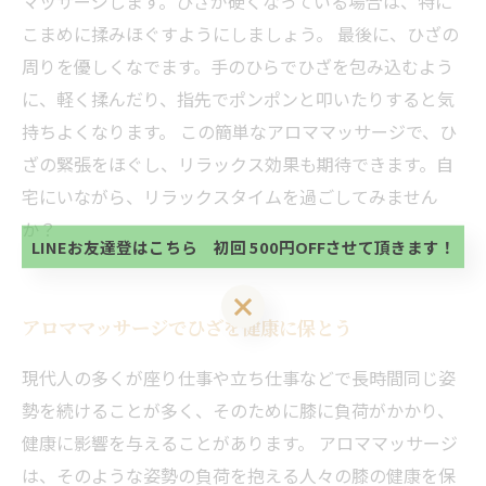
マッサージします。ひざが硬くなっている場合は、特に
こまめに揉みほぐすようにしましょう。 最後に、ひざの
周りを優しくなでます。手のひらでひざを包み込むよう
に、軽く揉んだり、指先でポンポンと叩いたりすると気
持ちよくなります。 この簡単なアロママッサージで、ひ
当サロンの公式LINE@にお友達登録頂いたお客様は
ざの緊張をほぐし、リラックス効果も期待できます。自
初回 500円OFFさせて頂きます。 既に 追加済の
方、不必要な方 お手数ですが、✖印でお閉じ下さ
宅にいながら、リラックスタイムを過ごしてみません
当サロンの公式LINE@にお友達登録頂いたお客様は
い。
初回 500円OFFさせて頂きます。 既に 追加済の
か？
方、不必要な方 お手数ですが、✖印でお閉じ下さ
LINEお友達登はこちら 初回 500円OFFさせて頂きます！
い。
LINEお友達登はこちら 初回 500円OFFさせて頂きます！
アロママッサージでひざを健康に保とう
現代人の多くが座り仕事や立ち仕事などで長時間同じ姿
勢を続けることが多く、そのために膝に負荷がかかり、
健康に影響を与えることがあります。 アロママッサージ
は、そのような姿勢の負荷を抱える人々の膝の健康を保