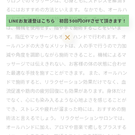
サロンでのマッサージは、心身ともにストレスを解消す
方、不必要な方 お手数ですが、✖印でお閉じ下さ
当サロンの公式LINE@にお友達登録頂いたお客様は
るにはおすすめの方法といえます。 なかでも、オールハ
い。
初回 500円OFFさせて頂きます。 既に 追加済の
ンドでのマッサージは特にお勧めです。オールハンドと
方、不必要な方 お手数ですが、✖印でお閉じ下さ
LINEお友達登はこちら 初回 500円OFFさせて頂きます！
い。
は、機械を使用せず、指や手で施術することをいいま
LINEお友達登はこちら 初回 500円OFFさせて頂きます！
す。指圧やマッサージもオールハンドで行われます。 オ
ールハンドの大きなメリットは、人の手で行うので力加
減や角度を調節しながら施術できること。機械によるマ
ッサージでは伝えきれない、お客様の体の状態に合わせ
た最適な手技を施すことができます。 また、オールハン
ドで施術すると、リラクゼーション効果だけでなく、血
流促進や筋肉の疲労回復にも効果があります。身体だけ
でなく、心にも染み入るような心地よさを感じることが
でき、ストレスや疲れが溜まった時には、おすすめの施
術法と言えるでしょう。 リラクゼーションサロンでは、
オールハンドに加え、アロマや音楽で癒しをプラスする