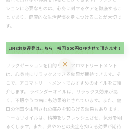
ションに必要なものは、心身に対するケアを徹底するこ
とであり、健康的な生活習慣を身につけることが大切で
当サロンの公式LINE@にお友達登録頂いたお客様は
す。
初回 500円OFFさせて頂きます。 既に 追加済の
方、不必要な方 お手数ですが、✖印でお閉じ下さ
当サロンの公式LINE@にお友達登録頂いたお客様は
い。
初回 500円OFFさせて頂きます。 既に 追加済の
方、不必要な方 お手数ですが、✖印でお閉じ下さ
LINEお友達登はこちら 初回 500円OFFさせて頂きます！
アロマトリートメントのおすすめオイル
い。
LINEお友達登はこちら 初回 500円OFFさせて頂きます！
リラクゼーションを目的としたアロマトリートメント
は、心身共にリラックスできる効果が期待できます。そ
こで、アロマトリートメントでおすすめのオイルをご紹
介します。 ラベンダーオイルは、リラックス効果が高
く、不眠やうつ病にも効果的とされています。また、傷
口の消毒や虫刺されの痛みを和らげる効果もあります。
ユーカリオイルは、精神をリフレッシュさせ、気分を明
るくします。また、鼻やのどの炎症を抑える効果が期待