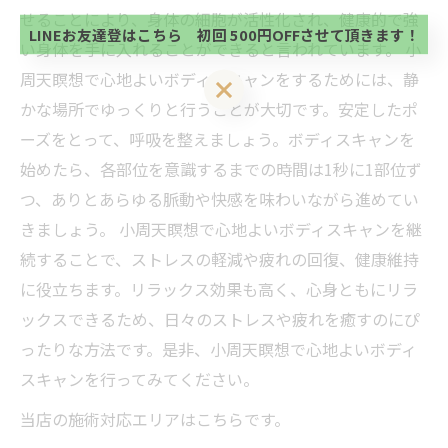
初回 500円OFFさせて頂きます。 既に 追加済の
せることにより、身体の細胞が活性化され、健康的で強
方、不必要な方 お手数ですが、✖印でお閉じ下さ
LINEお友達登はこちら 初回 500円OFFさせて頂きます！
い身体を手に入れることができると言われています。 小
い。
周天瞑想で心地よいボディスキャンをするためには、静
LINEお友達登はこちら 初回 500円OFFさせて頂きます！
かな場所でゆっくりと行うことが大切です。安定したポ
ーズをとって、呼吸を整えましょう。ボディスキャンを
始めたら、各部位を意識するまでの時間は1秒に1部位ず
つ、ありとあらゆる脈動や快感を味わいながら進めてい
きましょう。 小周天瞑想で心地よいボディスキャンを継
続することで、ストレスの軽減や疲れの回復、健康維持
に役立ちます。リラックス効果も高く、心身ともにリラ
ックスできるため、日々のストレスや疲れを癒すのにぴ
ったりな方法です。是非、小周天瞑想で心地よいボディ
スキャンを行ってみてください。
当店の施術対応エリアはこちらです。