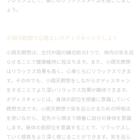
フレッシュして、彼とのリラックスタイムを過ごしまし
ょう。
小周天瞑想で心地よいボディスキャンをしよう
小周天瞑想は、古代中国の練功術の1つで、体内の気を巡
らせることで健康維持に役立ちます。また、小周天瞑想
はリラックス効果も高く、心身ともにリラックスできま
す。その中でも、小周天瞑想をしながらボディスキャン
をすることでより深いリラックス効果が期待できます。
ボディスキャンとは、身体の部位を順番に意識していく
瞑想方法です。小周天瞑想で気を巡らせるための呼吸法
を使いながら、足先から頭まで順番に自分の身体を意識
当サロンの公式LINE@にお友達登録頂いたお客様は
します。身体の各部位を意識することで、リラックスし
初回 500円OFFさせて頂きます。 既に 追加済の
方、不必要な方 お手数ですが、✖印でお閉じ下さ
ていく感覚をより深く感じることができます。気を巡ら
当サロンの公式LINE@にお友達登録頂いたお客様は
い。