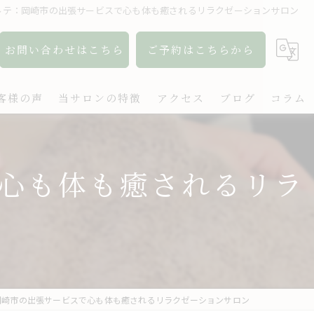
ルテ：岡崎市の出張サービスで心も体も癒されるリラクゼーションサロン
お問い合わせはこちら
ご予約はこちらから
客様の声
当サロンの特徴
アクセス
ブログ
コラム
アロマ
心も体も癒されるリラ
リンパ
ボディケア
肩こり
出張
岡崎市の出張サービスで心も体も癒されるリラクゼーションサロン