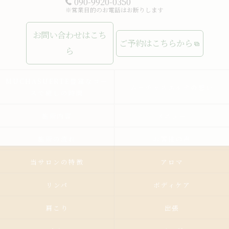
090-9920-0350
※営業目的のお電話はお断りします
お問い合わせはこち
ご予約はこちらから
ら
MUCHASUERTE豊富なコー
ムーチャスエルテの想い
スで癒しの時間
施術内容
メニュー
施術の流れ
お客様の声
当サロンの特徴
アロマ
リンパ
ボディケア
肩こり
出張