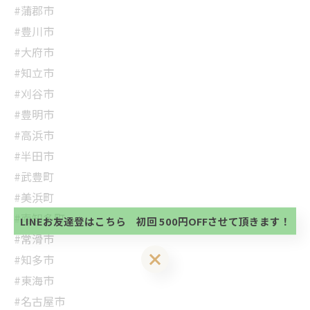
#蒲郡市
#豊川市
#大府市
#知立市
#刈谷市
#豊明市
#高浜市
#半田市
当サロンの公式LINE@にお友達登録頂いたお客様は
初回 500円OFFさせて頂きます。 既に 追加済の
#武豊町
方、不必要な方 お手数ですが、✖印でお閉じ下さ
当サロンの公式LINE@にお友達登録頂いたお客様は
#美浜町
い。
初回 500円OFFさせて頂きます。 既に 追加済の
#南知多町
方、不必要な方 お手数ですが、✖印でお閉じ下さ
LINEお友達登はこちら 初回 500円OFFさせて頂きます！
い。
#常滑市
LINEお友達登はこちら 初回 500円OFFさせて頂きます！
#知多市
#東海市
#名古屋市