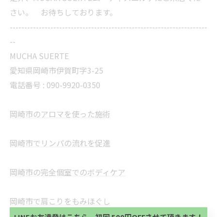
さい。 お待ちしております。
--------------------------------------------------------------------
--
MUCHA SUERTE
愛知県岡崎市伊賀町字3-25
電話番号 :
090-9920-0350
岡崎市のアロマを使った施術
岡崎市でリンパの流れを促進
当サロンの公式LINE@にお友達登録頂いたお客様は
岡崎市の完全個室でのボディケア
初回 500円OFFさせて頂きます。 既に 追加済の
方、不必要な方 お手数ですが、✖印でお閉じ下さ
当サロンの公式LINE@にお友達登録頂いたお客様は
い。
岡崎市で肩こりをもみほぐし
初回 500円OFFさせて頂きます。 既に 追加済の
方、不必要な方 お手数ですが、✖印でお閉じ下さ
LINEお友達登はこちら 初回 500円OFFさせて頂きます！