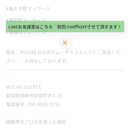
初回 500円OFFさせて頂きます。 既に 追加済の
#長久手町マッサージ
方、不必要な方 お手数ですが、✖印でお閉じ下さ
当サロンの公式LINE@にお友達登録頂いたお客様は
い。
初回 500円OFFさせて頂きます。 既に 追加済の
#幸田町マッサージ
方、不必要な方 お手数ですが、✖印でお閉じ下さ
LINEお友達登はこちら 初回 500円OFFさせて頂きます！
い。
#豊橋市マッサージ
LINEお友達登はこちら 初回 500円OFFさせて頂きます！
是非、MUCHA SUERTEムーチャスエルテにご来店くだ
さい。 お待ちしております。
--------------------------------------------------------------------
--
MUCHA SUERTE
愛知県岡崎市伊賀町字3-25
電話番号 :
090-9920-0350
岡崎市のアロマを使った施術