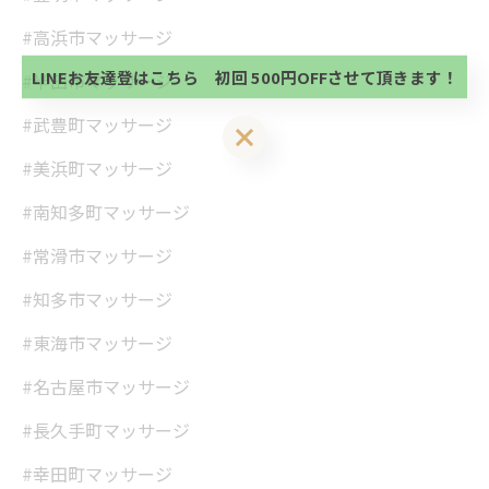
方、不必要な方 お手数ですが、✖印でお閉じ下さ
当サロンの公式LINE@にお友達登録頂いたお客様は
#高浜市マッサージ
い。
初回 500円OFFさせて頂きます。 既に 追加済の
方、不必要な方 お手数ですが、✖印でお閉じ下さ
LINEお友達登はこちら 初回 500円OFFさせて頂きます！
#半田市マッサージ
い。
#武豊町マッサージ
LINEお友達登はこちら 初回 500円OFFさせて頂きます！
#美浜町マッサージ
#南知多町マッサージ
#常滑市マッサージ
#知多市マッサージ
#東海市マッサージ
#名古屋市マッサージ
#長久手町マッサージ
#幸田町マッサージ