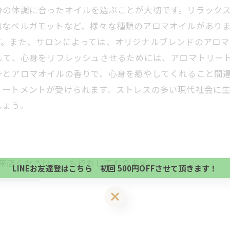
の体調に合ったオイルを選ぶことが大切です。リラックス
的なベルガモットなど、様々な種類のアロマオイルがあり
す。また、サロンによっては、オリジナルブレンドのアロ
して、心身をリフレッシュさせるためには、アロマトリー
チとアロマオイルの香りで、心身を癒やしてくれること間
リートメントが受けられます。ストレスの多い現代社会に
しょう。
当サロンの公式LINE@にお友達登録頂いたお客様は
初回 500円OFFさせて頂きます。 既に 追加済の
当サロンの公式LINE@にお友達登録頂いたお客様は
方、不必要な方 お手数ですが、✖印でお閉じ下さい。
初回 500円OFFさせて頂きます。 既に 追加済の
にご来店ください。 お待ちしております。
LINEお友達登はこちら 初回 500円OFFさせて頂きます！
方、不必要な方 お手数ですが、✖印でお閉じ下さい。
-------------
LINEお友達登はこちら 初回 500円OFFさせて頂きます！