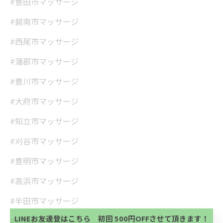
#豊田市マッサージ
#碧南市マッサージ
#西尾市マッサージ
#蒲郡市マッサージ
#豊川市マッサージ
#大府市マッサージ
#知立市マッサージ
#刈谷市マッサージ
#豊明市マッサージ
当サロンの公式LINE@にお友達登録頂いたお客様は
#高浜市マッサージ
初回 500円OFFさせて頂きます。 既に 追加済の
方、不必要な方 お手数ですが、✖印でお閉じ下さ
当サロンの公式LINE@にお友達登録頂いたお客様は
#半田市マッサージ
い。
初回 500円OFFさせて頂きます。 既に 追加済の
方、不必要な方 お手数ですが、✖印でお閉じ下さ
LINEお友達登はこちら 初回 500円OFFさせて頂きます！
#武豊町マッサージ