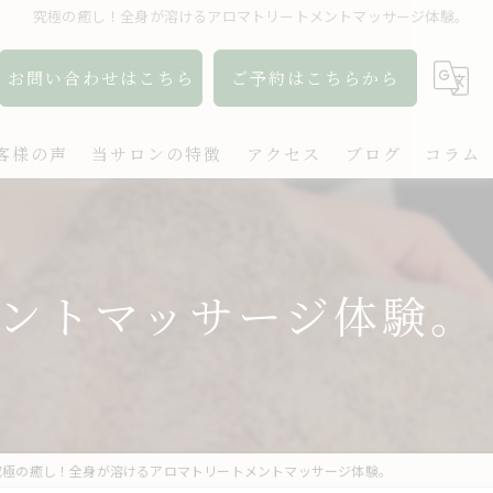
究極の癒し！全身が溶けるアロマトリートメントマッサージ体験。
お問い合わせはこちら
ご予約はこちらから
客様の声
当サロンの特徴
アクセス
ブログ
コラム
アロマ
リンパ
ントマッサージ体験。
ボディケア
肩こり
出張
究極の癒し！全身が溶けるアロマトリートメントマッサージ体験。