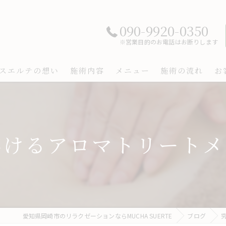
090-9920-0350
※営業目的のお電話はお断りします
スエルテの想い
施術内容
メニュー
施術の流れ
お
溶けるアロマトリートメ
愛知県岡崎市のリラクゼーションならMUCHA SUERTE
ブログ