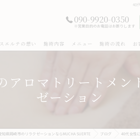
4
090-9920-0350
※営業目的のお電話はお断りします
スエルテの想い
施術内容
メニュー
施術の流れ
お
めのアロマトリートメン
ゼーション
愛知県岡崎市のリラクゼーションならMUCHA SUERTE
ブログ
40代女性