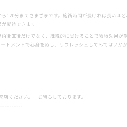
ら120分までさまざまです。施術時間が長ければ長いほ
果が期待できます。
術後直後だけでなく、継続的に受けることで累積効果が期
リートメントで心身を癒し、リフレッシュしてみてはいか
にご来店ください。 お待ちしております。
-------------
当サロンの公式LINE@にお友達登録頂いたお客様は
初回 500円OFFさせて頂きます。 既に 追加済の