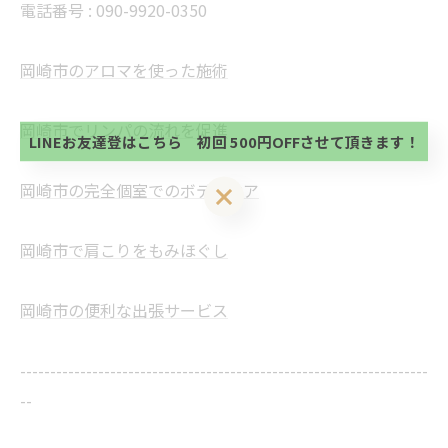
電話番号 :
090-9920-0350
当サロンの公式LINE@にお友達登録頂いたお客様は
初回 500円OFFさせて頂きます。 既に 追加済の
岡崎市のアロマを使った施術
方、不必要な方 お手数ですが、✖印でお閉じ下さ
当サロンの公式LINE@にお友達登録頂いたお客様は
い。
初回 500円OFFさせて頂きます。 既に 追加済の
岡崎市でリンパの流れを促進
方、不必要な方 お手数ですが、✖印でお閉じ下さ
LINEお友達登はこちら 初回 500円OFFさせて頂きます！
い。
岡崎市の完全個室でのボディケア
LINEお友達登はこちら 初回 500円OFFさせて頂きます！
岡崎市で肩こりをもみほぐし
岡崎市の便利な出張サービス
--------------------------------------------------------------------
--