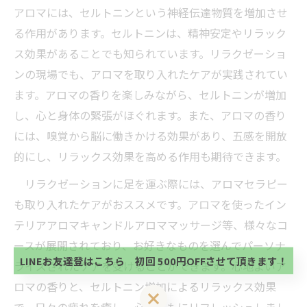
アロマには、セルトニンという神経伝達物質を増加させ
る作用があります。セルトニンは、精神安定やリラック
ス効果があることでも知られています。リラクゼーショ
ンの現場でも、アロマを取り入れたケアが実践されてい
ます。アロマの香りを楽しみながら、セルトニンが増加
し、心と身体の緊張がほぐれます。また、アロマの香り
には、嗅覚から脳に働きかける効果があり、五感を開放
的にし、リラックス効果を高める作用も期待できます。
リラクゼーションに足を運ぶ際には、アロマセラピー
当サロンの公式LINE@にお友達登録頂いたお客様は
も取り入れたケアがおススメです。アロマを使ったイン
初回 500円OFFさせて頂きます。 既に 追加済の
方、不必要な方 お手数ですが、✖印でお閉じ下さ
テリアアロマキャンドルアロママッサージ等、様々なコ
当サロンの公式LINE@にお友達登録頂いたお客様は
い。
初回 500円OFFさせて頂きます。 既に 追加済の
ースが展開されており、お好きなものを選んでパーソナ
方、不必要な方 お手数ですが、✖印でお閉じ下さ
LINEお友達登はこちら 初回 500円OFFさせて頂きます！
ライズされたケアを受けることができます。心地よいア
い。
ロマの香りと、セルトニン増加によるリラックス効果
LINEお友達登はこちら 初回 500円OFFさせて頂きます！