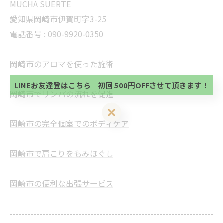
MUCHA SUERTE
愛知県岡崎市伊賀町字3-25
電話番号 :
090-9920-0350
当サロンの公式LINE@にお友達登録頂いたお客様は
初回 500円OFFさせて頂きます。 既に 追加済の
方、不必要な方 お手数ですが、✖印でお閉じ下さ
当サロンの公式LINE@にお友達登録頂いたお客様は
岡崎市のアロマを使った施術
い。
初回 500円OFFさせて頂きます。 既に 追加済の
方、不必要な方 お手数ですが、✖印でお閉じ下さ
LINEお友達登はこちら 初回 500円OFFさせて頂きます！
い。
岡崎市でリンパの流れを促進
LINEお友達登はこちら 初回 500円OFFさせて頂きます！
岡崎市の完全個室でのボディケア
岡崎市で肩こりをもみほぐし
岡崎市の便利な出張サービス
--------------------------------------------------------------------