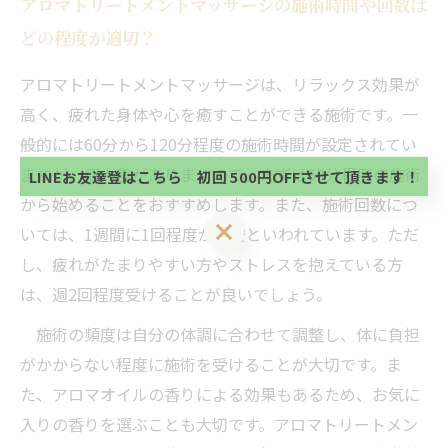
アロマトリートメントマッサージの施術時間や回数は
どの程度が適切？
当サロンの公式LINE@にお友達登録頂いたお客様は
アロマトリートメントマッサージは、リラックス効果が
初回 500円OFFさせて頂きます。 既に 追加済の
高く、疲れた身体や心を癒すことができる施術です。一
方、不必要な方 お手数ですが、✖印でお閉じ下さ
当サロンの公式LINE@にお友達登録頂いたお客様は
い。
般的には60分から120分程度の施術時間が設定されてい
初回 500円OFFさせて頂きます。 既に 追加済の
方、不必要な方 お手数ですが、✖印でお閉じ下さ
ますが、個人差がありますので、まずは60分程度の施術
LINEお友達登はこちら 初回 500円OFFさせて頂きます！
い。
から始めることをおすすめします。また、施術回数につ
LINEお友達登はこちら 初回 500円OFFさせて頂きます！
いては、1週間に1回程度が目安といわれています。ただ
し、疲れがたまりやすい方やストレスを抱えている方
は、週2回程度受けることが良いでしょう。
施術の頻度は自分の体調に合わせて調整し、体に負担
がかからない程度に施術を受けることが大切です。ま
た、アロマオイルの香りによる効果もあるため、お気に
入りの香りを選ぶことも大切です。アロマトリートメン