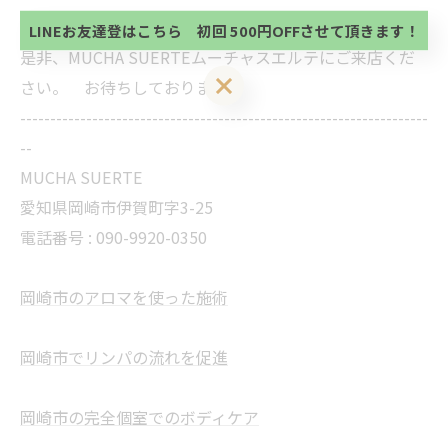
初回 500円OFFさせて頂きます。 既に 追加済の
方、不必要な方 お手数ですが、✖印でお閉じ下さ
LINEお友達登はこちら 初回 500円OFFさせて頂きます！
い。
是非、MUCHA SUERTEムーチャスエルテにご来店くだ
LINEお友達登はこちら 初回 500円OFFさせて頂きます！
さい。 お待ちしております。
--------------------------------------------------------------------
--
MUCHA SUERTE
愛知県岡崎市伊賀町字3-25
電話番号 :
090-9920-0350
岡崎市のアロマを使った施術
岡崎市でリンパの流れを促進
岡崎市の完全個室でのボディケア