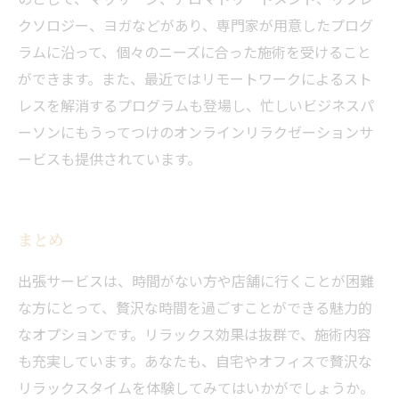
クソロジー、ヨガなどがあり、専門家が用意したプログ
ラムに沿って、個々のニーズに合った施術を受けること
ができます。また、最近ではリモートワークによるスト
レスを解消するプログラムも登場し、忙しいビジネスパ
ーソンにもうってつけのオンラインリラクゼーションサ
ービスも提供されています。
まとめ
出張サービスは、時間がない方や店舗に行くことが困難
な方にとって、贅沢な時間を過ごすことができる魅力的
なオプションです。リラックス効果は抜群で、施術内容
当サロンの公式LINE@にお友達登録頂いたお客様は
初回 500円OFFさせて頂きます。 既に 追加済の
も充実しています。あなたも、自宅やオフィスで贅沢な
方、不必要な方 お手数ですが、✖印でお閉じ下さ
当サロンの公式LINE@にお友達登録頂いたお客様は
リラックスタイムを体験してみてはいかがでしょうか。
い。