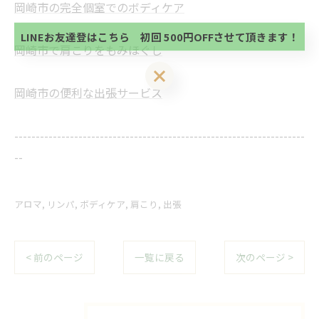
当サロンの公式LINE@にお友達登録頂いたお客様は
岡崎市の完全個室でのボディケア
い。
初回 500円OFFさせて頂きます。 既に 追加済の
方、不必要な方 お手数ですが、✖印でお閉じ下さ
LINEお友達登はこちら 初回 500円OFFさせて頂きます！
い。
岡崎市で肩こりをもみほぐし
LINEお友達登はこちら 初回 500円OFFさせて頂きます！
岡崎市の便利な出張サービス
--------------------------------------------------------------------
--
アロマ
リンパ
ボディケア
肩こり
出張
< 前のページ
一覧に戻る
次のページ >