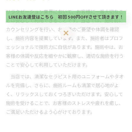
方、不必要な方 お手数ですが、✖印でお閉じ下さ
当サロンの公式LINE@にお友達登録頂いたお客様は
い。
初回 500円OFFさせて頂きます。 既に 追加済の
リラクゼーション業界において、お客様に一番大切なこ
方、不必要な方 お手数ですが、✖印でお閉じ下さ
LINEお友達登はこちら 初回 500円OFFさせて頂きます！
とは安心して利用できることです。当店では、施術前に
い。
カウンセリングを行い、お客様のご要望や体調を確認
LINEお友達登はこちら 初回 500円OFFさせて頂きます！
し、施術内容を提案しています。また、施術者はプロフ
ェッショナルで技術力に自信があります。施術中は、お
客様の体調や反応を細やかに観察し、適切な施術を行う
ことで安心して利用していただけます。
当店では、清潔なセラピスト用のユニフォームやタオ
ルを完備し、さらに、施術ルームも清潔で居心地がよ
く、リラックスしておくつろぎいただけます。安心して
施術を受けることで、お客様のストレスや疲れを癒し、
ご満足いただけるよう心がけております。