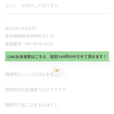
さい。 お待ちしております。
--------------------------------------------------------------------
--
MUCHA SUERTE
当サロンの公式LINE@にお友達登録頂いたお客様は
愛知県岡崎市伊賀町字3-25
初回 500円OFFさせて頂きます。 既に 追加済の
方、不必要な方 お手数ですが、✖印でお閉じ下さ
電話番号 :
090-9920-0350
当サロンの公式LINE@にお友達登録頂いたお客様は
い。
初回 500円OFFさせて頂きます。 既に 追加済の
方、不必要な方 お手数ですが、✖印でお閉じ下さ
LINEお友達登はこちら 初回 500円OFFさせて頂きます！
岡崎市のアロマを使った施術
い。
LINEお友達登はこちら 初回 500円OFFさせて頂きます！
岡崎市でリンパの流れを促進
岡崎市の完全個室でのボディケア
岡崎市で肩こりをもみほぐし