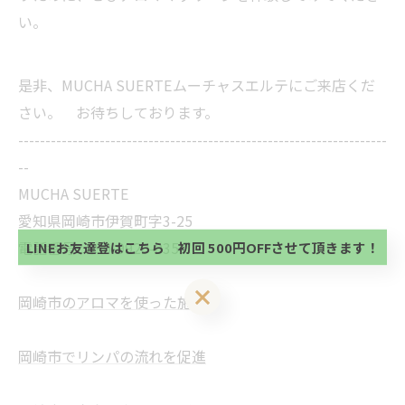
い。
是非、MUCHA SUERTEムーチャスエルテにご来店くだ
さい。 お待ちしております。
--------------------------------------------------------------------
当サロンの公式LINE@にお友達登録頂いたお客様は
--
初回 500円OFFさせて頂きます。 既に 追加済の
MUCHA SUERTE
方、不必要な方 お手数ですが、✖印でお閉じ下さ
当サロンの公式LINE@にお友達登録頂いたお客様は
い。
愛知県岡崎市伊賀町字3-25
初回 500円OFFさせて頂きます。 既に 追加済の
方、不必要な方 お手数ですが、✖印でお閉じ下さ
電話番号 :
LINEお友達登はこちら 初回 500円OFFさせて頂きます！
090-9920-0350
い。
LINEお友達登はこちら 初回 500円OFFさせて頂きます！
岡崎市のアロマを使った施術
岡崎市でリンパの流れを促進