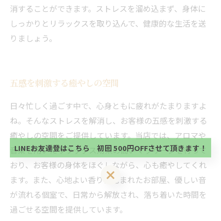
消することができます。ストレスを溜め込まず、身体に
しっかりとリラックスを取り込んで、健康的な生活を送
りましょう。
五感を刺激する癒やしの空間
当サロンの公式LINE@にお友達登録頂いたお客様は
日々忙しく過ごす中で、心身ともに疲れがたまりますよ
初回 500円OFFさせて頂きます。 既に 追加済の
ね。そんなストレスを解消し、お客様の五感を刺激する
方、不必要な方 お手数ですが、✖印でお閉じ下さ
当サロンの公式LINE@にお友達登録頂いたお客様は
い。
癒やしの空間をご提供しています。当店では、アロマや
初回 500円OFFさせて頂きます。 既に 追加済の
方、不必要な方 お手数ですが、✖印でお閉じ下さ
LINEお友達登はこちら 初回 500円OFFさせて頂きます！
音楽を用いたリラックス効果の高いマッサージを行って
い。
おり、お客様の身体をほぐしながら、心も癒やしてくれ
LINEお友達登はこちら 初回 500円OFFさせて頂きます！
ます。また、心地よい香りに包まれたお部屋、優しい音
が流れる個室で、日常から解放され、落ち着いた時間を
過ごせる空間を提供しています。