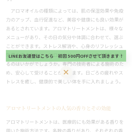
アロマオイルの種類によっては、肌の保湿効果や免疫
力のアップ、血行促進など、美容や健康にも良い効果が
当サロンの公式LINE@にお友達登録頂いたお客様は
あるとされています。アロマトリートメントは、様々な
初回 500円OFFさせて頂きます。 既に 追加済の
メニューがあり、その日の気分や体調に合わせて、選ぶ
方、不必要な方 お手数ですが、✖印でお閉じ下さ
当サロンの公式LINE@にお友達登録頂いたお客様は
い。
ことができます。ストレス解消や、心身のリフレッシュ
初回 500円OFFさせて頂きます。 既に 追加済の
方、不必要な方 お手数ですが、✖印でお閉じ下さ
効果を得るために、アロマトリートメントを体験してみ
LINEお友達登はこちら 初回 500円OFFさせて頂きます！
い。
るのはいかがでしょうか。専門の技術者による施術のた
LINEお友達登はこちら 初回 500円OFFさせて頂きます！
め、安心して受けることができます。日ごろの疲れやス
トレスを癒し、健康的で美しい体を手に入れましょう。
アロマトリートメントの人気の香りとその効能
アロマトリートメントは、医療的にも効果がある香りを
用いた施術方法です。多数の香りがあり、それぞれの香