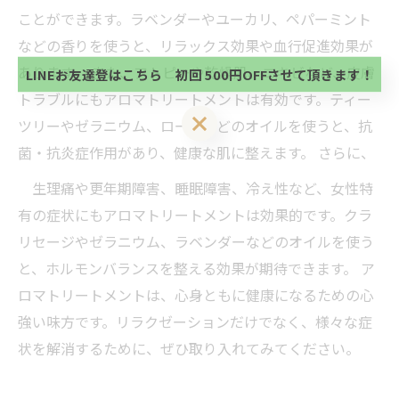
初回 500円OFFさせて頂きます。 既に 追加済の
ことができます。ラベンダーやユーカリ、ペパーミント
方、不必要な方 お手数ですが、✖印でお閉じ下さ
当サロンの公式LINE@にお友達登録頂いたお客様は
い。
などの香りを使うと、リラックス効果や血行促進効果が
初回 500円OFFさせて頂きます。 既に 追加済の
方、不必要な方 お手数ですが、✖印でお閉じ下さ
あります。 また、アトピーや乾燥肌、ニキビなど、皮膚
LINEお友達登はこちら 初回 500円OFFさせて頂きます！
い。
トラブルにもアロマトリートメントは有効です。ティー
LINEお友達登はこちら 初回 500円OFFさせて頂きます！
ツリーやゼラニウム、ローズなどのオイルを使うと、抗
菌・抗炎症作用があり、健康な肌に整えます。 さらに、
生理痛や更年期障害、睡眠障害、冷え性など、女性特
有の症状にもアロマトリートメントは効果的です。クラ
リセージやゼラニウム、ラベンダーなどのオイルを使う
と、ホルモンバランスを整える効果が期待できます。 ア
ロマトリートメントは、心身ともに健康になるための心
強い味方です。リラクゼーションだけでなく、様々な症
状を解消するために、ぜひ取り入れてみてください。