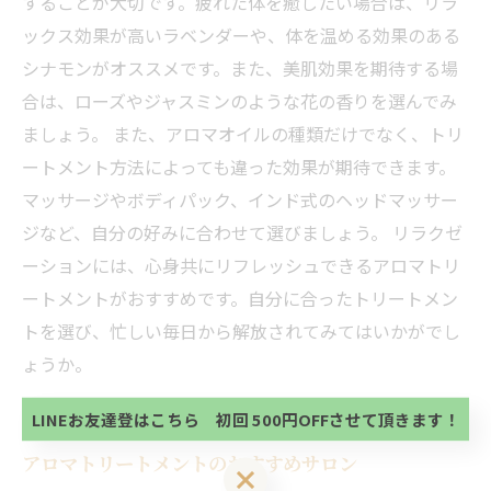
することが大切です。疲れた体を癒したい場合は、リラ
ックス効果が高いラベンダーや、体を温める効果のある
シナモンがオススメです。また、美肌効果を期待する場
合は、ローズやジャスミンのような花の香りを選んでみ
ましょう。 また、アロマオイルの種類だけでなく、トリ
ートメント方法によっても違った効果が期待できます。
マッサージやボディパック、インド式のヘッドマッサー
ジなど、自分の好みに合わせて選びましょう。 リラクゼ
ーションには、心身共にリフレッシュできるアロマトリ
ートメントがおすすめです。自分に合ったトリートメン
当サロンの公式LINE@にお友達登録頂いたお客様は
トを選び、忙しい毎日から解放されてみてはいかがでし
初回 500円OFFさせて頂きます。 既に 追加済の
方、不必要な方 お手数ですが、✖印でお閉じ下さ
ょうか。
当サロンの公式LINE@にお友達登録頂いたお客様は
い。
初回 500円OFFさせて頂きます。 既に 追加済の
方、不必要な方 お手数ですが、✖印でお閉じ下さ
LINEお友達登はこちら 初回 500円OFFさせて頂きます！
い。
アロマトリートメントのおすすめサロン
LINEお友達登はこちら 初回 500円OFFさせて頂きます！