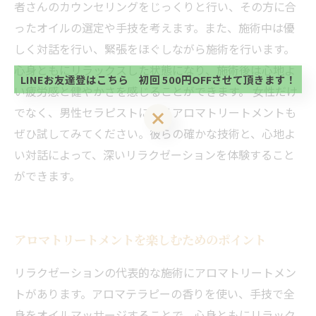
者さんのカウンセリングをじっくりと行い、その方に合
当サロンの公式LINE@にお友達登録頂いたお客様は
初回 500円OFFさせて頂きます。 既に 追加済の
ったオイルの選定や手技を考えます。また、施術中は優
方、不必要な方 お手数ですが、✖印でお閉じ下さ
当サロンの公式LINE@にお友達登録頂いたお客様は
しく対話を行い、緊張をほぐしながら施術を行います。
い。
初回 500円OFFさせて頂きます。 既に 追加済の
心身ともにリラックスした状態になり、施術後は心地よ
方、不必要な方 お手数ですが、✖印でお閉じ下さ
LINEお友達登はこちら 初回 500円OFFさせて頂きます！
い。
い疲労感と健やかさを感じることができます。 女性だけ
でなく、男性セラピストによるアロマトリートメントも
LINEお友達登はこちら 初回 500円OFFさせて頂きます！
ぜひ試してみてください。彼らの確かな技術と、心地よ
い対話によって、深いリラクゼーションを体験すること
ができます。
アロマトリートメントを楽しむためのポイント
リラクゼーションの代表的な施術にアロマトリートメン
トがあります。アロマテラピーの香りを使い、手技で全
身をオイルマッサージすることで、心身ともにリラック