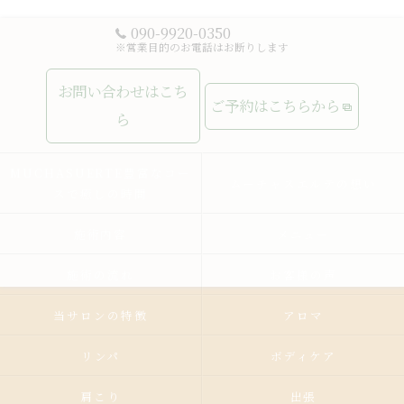
090-9920-0350
※営業目的のお電話はお断りします
お問い合わせはこち
ご予約はこちらから
ら
MUCHASUERTE豊富なコー
ムーチャスエルテの想い
スで癒しの時間
施術内容
メニュー
施術の流れ
お客様の声
当サロンの特徴
アロマ
リンパ
ボディケア
肩こり
出張